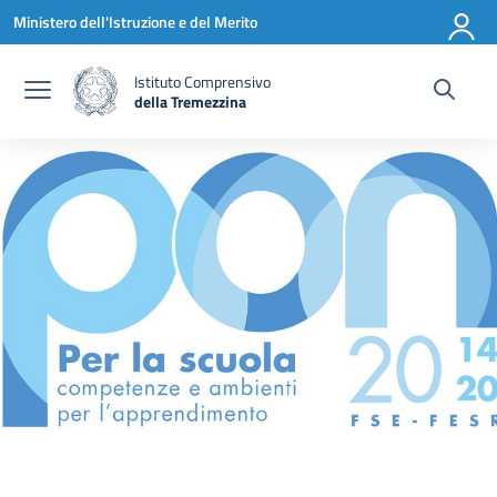
Vai ai contenuti
Vai al menu di navigazione
Vai al footer
Ministero dell'Istruzione e del Merito
Istituto Comprensivo
della Tremezzina
— Visita la pagina iniziale della scuola