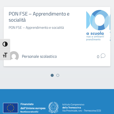
PON FSE – Apprendimento e
socialità
PON FSE – Apprendimento e socialità
Attiva/disattiva alto contrasto
Attiva/disattiva dimensione testo
Personale scolastico
0
Istituto Comprensivo
della Tremezzina
Via Provinciale, snc - Tremezzina (CO)
— Visita la pagina iniziale della scuola