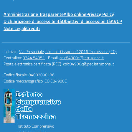
Amministrazione Trasparente
Albo online
Privacy Policy
Dichiarazione di accessibilità
Obiettivi di accessibilità
AVCP
Note Legali
Crediti
Indirizzo:
Via Provinciale, snc Loc. Ossuccio 22016 Tremezzina (CO)
Centralino:
0344 54051
Email:
coic84900c@istruzione.it
Posta elettronica certificata (PEC):
coic84900c@pec.istruzione.it
Codice fiscale: 84002090136
Codice meccanografico:
COIC84900C
Istituto Comprensivo