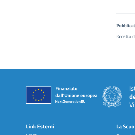
Pubblicat
Eccetto d
Is
d
Vi
— 
Link Esterni
La Scuo