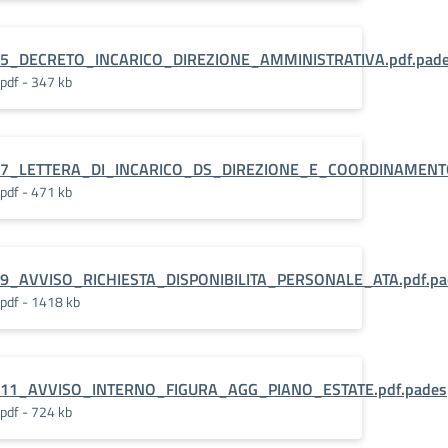
ICO_DIR._E_COORD..pdf.pades
5_DECRETO_INCARICO_DIREZIONE_AMMINISTRATIVA.pdf.pad
pdf - 347 kb
7_LETTERA_DI_INCARICO_DS_DIREZIONE_E_COORDINAMENTO
pdf - 471 kb
df.pades.pdf.pades
9_AVVISO_RICHIESTA_DISPONIBILITA_PERSONALE_ATA.pdf.pa
pdf - 1418 kb
.pades
11_AVVISO_INTERNO_FIGURA_AGG_PIANO_ESTATE.pdf.pades
pdf - 724 kb