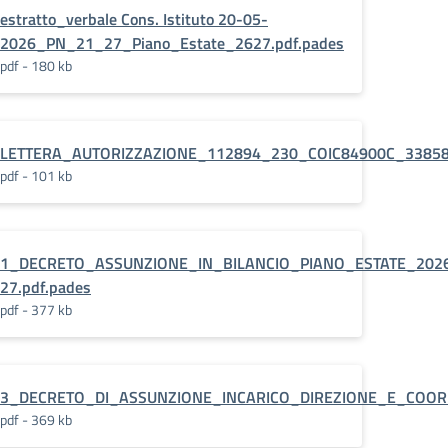
estratto_verbale Cons. Istituto 20-05-
2026_PN_21_27_Piano_Estate_2627.pdf.pades
pdf - 180 kb
LETTERA_AUTORIZZAZIONE_112894_230_COIC84900C_3385
pdf - 101 kb
1_DECRETO_ASSUNZIONE_IN_BILANCIO_PIANO_ESTATE_202
27.pdf.pades
pdf - 377 kb
df.pades
3_DECRETO_DI_ASSUNZIONE_INCARICO_DIREZIONE_E_COORD
pdf - 369 kb