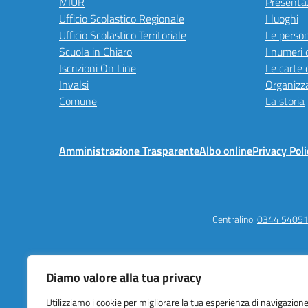
MIUR
Presenta
Ufficio Scolastico Regionale
I luoghi
Ufficio Scolastico Territoriale
Le perso
Scuola in Chiaro
I numeri 
Iscrizioni On Line
Le carte 
Invalsi
Organizz
Comune
La storia
Amministrazione Trasparente
Albo online
Privacy Poli
Centralino:
0344 5405
Diamo valore alla tua privacy
Istituto Comprensi
della Tremezzina
Utilizziamo i cookie per migliorare la tua esperienza di navigazione