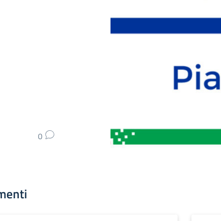
0
menti