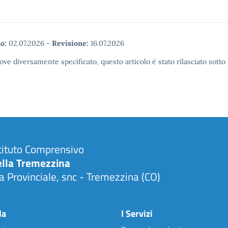
o:
02.07.2026
-
Revisione:
16.07.2026
ove diversamente specificato, questo articolo è stato rilasciato sott
tituto Comprensivo
ella Tremezzina
a Provinciale, snc - Tremezzina (CO)
Visita la pagina iniziale della scuola
la
I Servizi