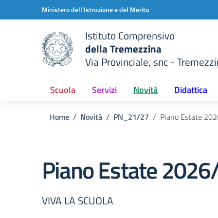
Vai ai contenuti
Vai al menu di navigazione
Vai al footer
Ministero dell'Istruzione e del Merito
Istituto Comprensivo
della Tremezzina
Via Provinciale, snc - Tremezzi
della scuola
— Visita la pagina iniziale del
Scuola
Servizi
Novità
Didattica
Home
Novità
PN_21/27
Piano Estate 20
Piano Estate 2026
VIVA LA SCUOLA