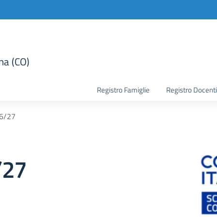
na (CO)
la scuola
Registro Famiglie
Registro Docenti
26/27
/27