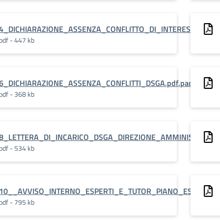
4_DICHIARAZIONE_ASSENZA_CONFLITTO_DI_INTERESSI_INCAR
pdf - 447 kb
6_DICHIARAZIONE_ASSENZA_CONFLITTI_DSGA.pdf.pades
pdf - 368 kb
8_LETTERA_DI_INCARICO_DSGA_DIREZIONE_AMMINISTRATIVA.p
pdf - 534 kb
10__AVVISO_INTERNO_ESPERTI_E_TUTOR_PIANO_ESTATE.pdf
pdf - 795 kb