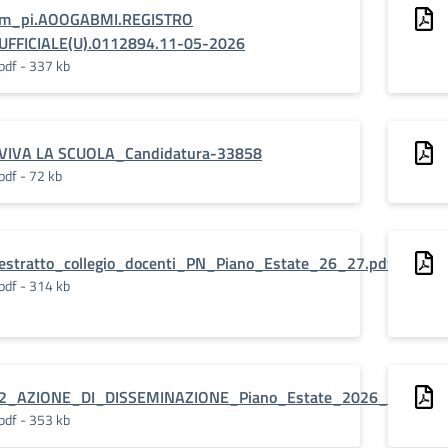
m_pi.AOOGABMI.REGISTRO
UFFICIALE(U).0112894.11-05-2026
pdf - 337 kb
VIVA LA SCUOLA_Candidatura-33858
pdf - 72 kb
estratto_collegio_docenti_PN_Piano_Estate_26_27.pdf.pades
pdf - 314 kb
2_AZIONE_DI_DISSEMINAZIONE_Piano_Estate_2026_e_2027.p
pdf - 353 kb