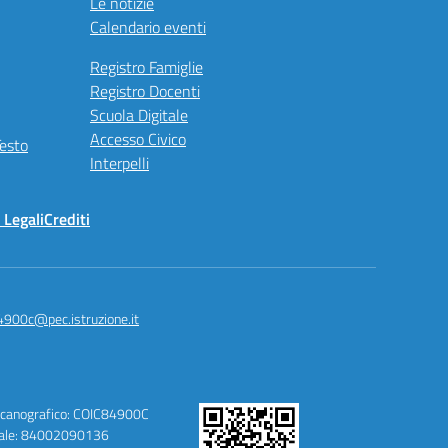
Le notizie
Calendario eventi
Registro Famiglie
Registro Docenti
Scuola Digitale
Accesso Civico
Testo
Interpelli
 Legali
Crediti
4900c@pec.istruzione.it
canografico: COIC84900C
cale: 84002090136