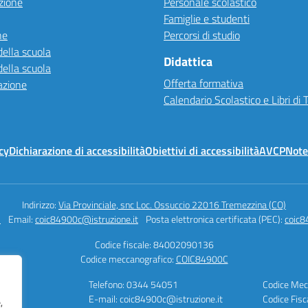
zione
Personale scolastico
Famiglie e studenti
ne
Percorsi di studio
della scuola
Didattica
della scuola
Offerta formativa
azione
Calendario Scolastico e Libri di 
cy
Dichiarazione di accessibilità
Obiettivi di accessibilità
AVCP
Note
Indirizzo:
Via Provinciale, snc Loc. Ossuccio 22016 Tremezzina (CO)
1
Email:
coic84900c@istruzione.it
Posta elettronica certificata (PEC):
coic8
Codice fiscale: 84002090136
Codice meccanografico:
COIC84900C
vo
Telefono: 0344 54051
Codice Mec
E-mail: coic84900c@istruzione.it
Codice Fis
,