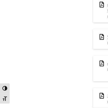
Attiva/disattiva alto contrasto
Attiva/disattiva dimensione testo