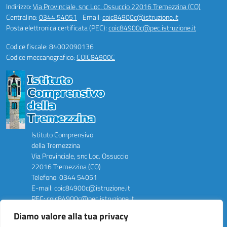
Indirizzo:
Via Provinciale, snc Loc. Ossuccio 22016 Tremezzina (CO)
Centralino:
0344 54051
Email:
coic84900c@istruzione.it
Posta elettronica certificata (PEC):
coic84900c@pec.istruzione.it
Codice fiscale: 84002090136
Codice meccanografico:
COIC84900C
Istituto Comprensivo
della Tremezzina
Via Provinciale, snc Loc. Ossuccio
22016 Tremezzina (CO)
Telefono: 0344 54051
E-mail: coic84900c@istruzione.it
PEC: coic84900c@pec.istruzione.it
Codice Meccanografico: COIC84900C
Diamo valore alla tua privacy
Codice Fiscale: 84002090136