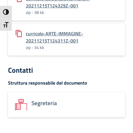
20211215T124329Z-001
zip - 38 kb
Attiva/disattiva alto contrasto
Attiva/disattiva dimensione testo
curricolo-ARTE-IMMAGINE-
20211215T124311Z-001
zip - 34 kb
Contatti
Struttura responsabile del documento
Segreteria