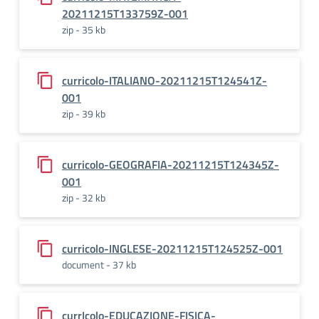
20211215T133759Z-001
zip - 35 kb
curricolo-ITALIANO-20211215T124541Z-
001
zip - 39 kb
curricolo-GEOGRAFIA-20211215T124345Z-
001
zip - 32 kb
curricolo-INGLESE-20211215T124525Z-001
document - 37 kb
currIcolo-EDUCAZIONE-FISICA-