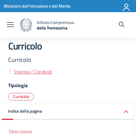
Vai ai contenuti
Vai al menu di navigazione
Vai al footer
Ministero dell'Istruzione e del Merito
Istituto Comprensivo
della Tremezzina
— Visita la pagina iniziale della scuola
Curricolo
Curricolo
Stampa / Condividi
Tipologia
Curricolo
Indice della pagina
Descrizione