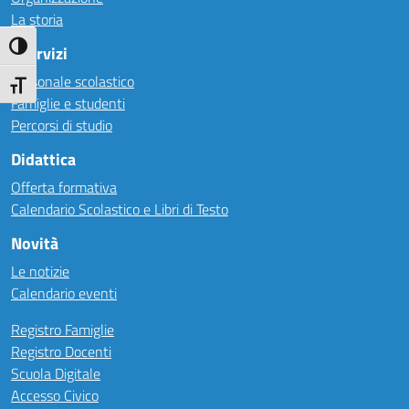
La storia
Attiva/disattiva alto contrasto
I Servizi
Personale scolastico
Attiva/disattiva dimensione testo
Famiglie e studenti
Percorsi di studio
Didattica
Offerta formativa
Calendario Scolastico e Libri di Testo
Novità
Le notizie
Calendario eventi
Registro Famiglie
Registro Docenti
Scuola Digitale
Accesso Civico