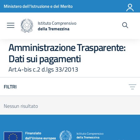
Vai ai contenuti
Vai al menu di navigazione
Vai al footer
Ministero dell'Istruzione e del Merito
Istituto Comprensivo
della Tremezzina
— Visita la pagina iniziale della scuola
Amministrazione Trasparente:
Dati sui pagamenti
Art.4-bis c.2 d.lgs 33/2013
FILTRI
Nessun risultato
Istituto Comprensivo
della Tremezzina