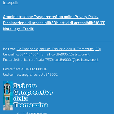
Interpelli
Amministrazione Trasparente
Albo online
Privacy Policy
Dichiarazione di accessibilità
Obiettivi di accessibilità
AVCP
Note Legali
Crediti
Indirizzo:
Via Provinciale, snc Loc. Ossuccio 22016 Tremezzina (CO)
Centralino:
0344 54051
Email:
coic84900c@istruzione.it
Posta elettronica certificata (PEC):
coic84900c@pec.istruzione.it
Codice fiscale: 84002090136
Codice meccanografico:
COIC84900C
Istituto Comprensivo