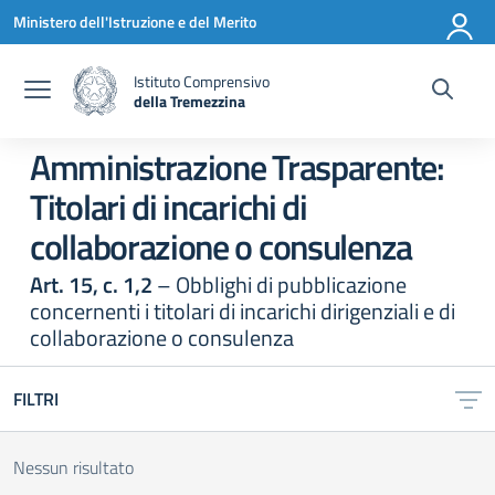
Vai ai contenuti
Vai al menu di navigazione
Vai al footer
Ministero dell'Istruzione e del Merito
Istituto Comprensivo
della Tremezzina
— Visita la pagina iniziale della scuola
Amministrazione Trasparente:
Titolari di incarichi di
collaborazione o consulenza
Art. 15, c. 1,2
– Obblighi di pubblicazione
concernenti i titolari di incarichi dirigenziali e di
collaborazione o consulenza
FILTRI
Nessun risultato