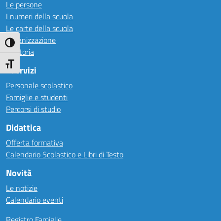
Le persone
I numeri della scuola
Le carte della scuola
Organizzazione
Attiva/disattiva alto contrasto
La storia
Attiva/disattiva dimensione testo
I Servizi
Personale scolastico
Famiglie e studenti
Percorsi di studio
Didattica
Offerta formativa
Calendario Scolastico e Libri di Testo
Novità
Le notizie
Calendario eventi
Registro Famiglie