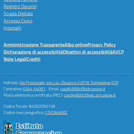
Registro Docenti
Scuola Digitale
Accesso Civico
Interpelli
Amministrazione Trasparente
Albo online
Privacy Policy
Dichiarazione di accessibilità
Obiettivi di accessibilità
AVCP
Note Legali
Crediti
Indirizzo:
Via Provinciale, snc Loc. Ossuccio 22016 Tremezzina (CO)
Centralino:
0344 54051
Email:
coic84900c@istruzione.it
Posta elettronica certificata (PEC):
coic84900c@pec.istruzione.it
Codice fiscale: 84002090136
Codice meccanografico:
COIC84900C