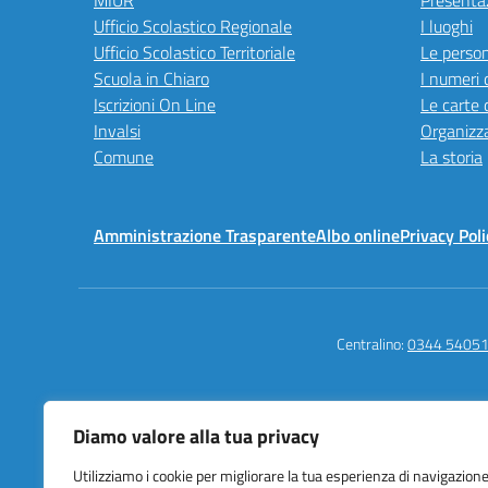
MIUR
Presenta
Ufficio Scolastico Regionale
I luoghi
Ufficio Scolastico Territoriale
Le perso
Scuola in Chiaro
I numeri 
Iscrizioni On Line
Le carte 
Invalsi
Organizz
Comune
La storia
Amministrazione Trasparente
Albo online
Privacy Poli
Centralino:
0344 5405
Diamo valore alla tua privacy
Istituto Comprensi
della Tremezzina
Utilizziamo i cookie per migliorare la tua esperienza di navigazione