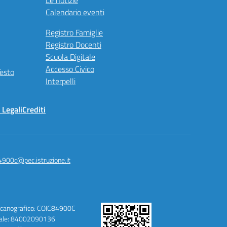
Le notizie
Calendario eventi
Registro Famiglie
Registro Docenti
Scuola Digitale
Accesso Civico
Testo
Interpelli
 Legali
Crediti
4900c@pec.istruzione.it
canografico: COIC84900C
cale: 84002090136