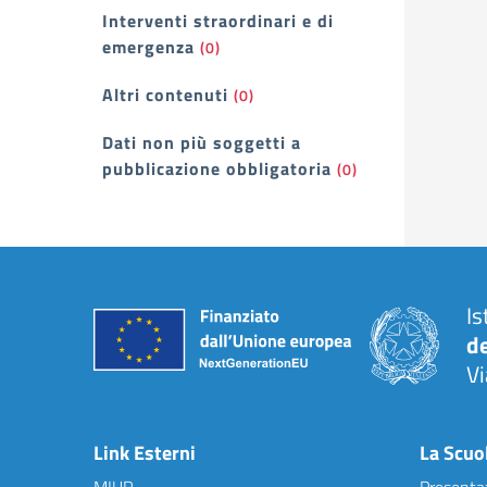
Interventi straordinari e di
emergenza
(0)
Altri contenuti
(0)
Dati non più soggetti a
pubblicazione obbligatoria
(0)
Is
d
Vi
— 
Link Esterni
La Scuo