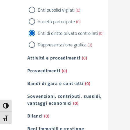
Enti pubblici vigilati
(0)
Società partecipate
(0)
Enti di diritto privato controllati
(0)
Rappresentazione grafica
(0)
Attività e procedimenti
(0)
Provvedimenti
(0)
Bandi di gara e contratti
(0)
Sovvenzioni, contributi, sussidi,
vantaggi economici
(0)
Attiva/disattiva alto contrasto
Bilanci
(0)
Attiva/disattiva dimensione testo
Beni immobili e gestione