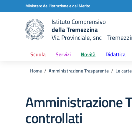
Vai ai contenuti
Vai al menu di navigazione
Vai al footer
Ministero dell'Istruzione e del Merito
Istituto Comprensivo
della Tremezzina
Via Provinciale, snc - Tremezzi
della scuola
— Visita la pagina iniziale del
Scuola
Servizi
Novità
Didattica
Home
Amministrazione Trasparente
Le carte
Amministrazione T
controllati