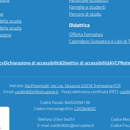
zione
Personale scolastico
Famiglie e studenti
ne
Percorsi di studio
della scuola
Didattica
della scuola
Offerta formativa
azione
Calendario Scolastico e Libri di 
cy
Dichiarazione di accessibilità
Obiettivi di accessibilità
AVCP
Note
Indirizzo:
Via Provinciale, snc Loc. Ossuccio 22016 Tremezzina (CO)
1
Email:
coic84900c@istruzione.it
Posta elettronica certificata (PEC):
coic8
Codice fiscale: 84002090136
Codice meccanografico:
COIC84900C
vo
Telefono: 0344 54051
Codice Mec
E-mail: coic84900c@istruzione.it
Codice Fis
,