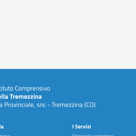
tituto Comprensivo
ella Tremezzina
a Provinciale, snc - Tremezzina (CO)
Visita la pagina iniziale della scuola
la
I Servizi