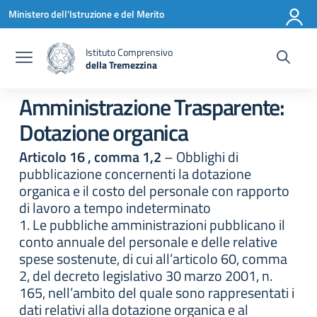
Vai ai contenuti
Vai al menu di navigazione
Vai al footer
Ministero dell'Istruzione e del Merito
Istituto Comprensivo
della Tremezzina
— Visita la pagina iniziale della scuola
Amministrazione Trasparente:
Dotazione organica
Articolo 16 , comma 1,2
– Obblighi di
pubblicazione concernenti la dotazione
organica e il costo del personale con rapporto
di lavoro a tempo indeterminato
1. Le pubbliche amministrazioni pubblicano il
conto annuale del personale e delle relative
spese sostenute, di cui all’articolo 60, comma
2, del decreto legislativo 30 marzo 2001, n.
165, nell’ambito del quale sono rappresentati i
dati relativi alla dotazione organica e al