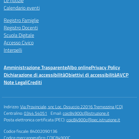
Le notizie
Calendario eventi
Registro Famiglie
Registro Docenti
Scuola Digitale
Accesso Civico
Interpelli
Amministrazione Trasparente
Albo online
Privacy Policy
Dichiarazione di accessibilità
Obiettivi di accessibilità
AVCP
Note Legali
Crediti
Indirizzo:
Via Provinciale, snc Loc. Ossuccio 22016 Tremezzina (CO)
Centralino:
0344 54051
Email:
coic84900c@istruzione.it
Posta elettronica certificata (PEC):
coic84900c@pec.istruzione.it
Codice fiscale: 84002090136
Codice meccanografico:
COIC84900C