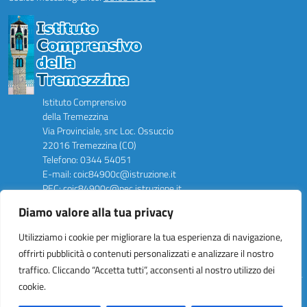
Istituto Comprensivo
della Tremezzina
Via Provinciale, snc Loc. Ossuccio
22016 Tremezzina (CO)
Telefono: 0344 54051
E-mail: coic84900c@istruzione.it
PEC: coic84900c@pec.istruzione.it
Codice Meccanografico: COIC84900C
Diamo valore alla tua privacy
Codice Fiscale: 84002090136
Codice Univoco Ufficio: UFIVUW
Utilizziamo i cookie per migliorare la tua esperienza di navigazione,
offrirti pubblicità o contenuti personalizzati e analizzare il nostro
traffico. Cliccando “Accetta tutti”, acconsenti al nostro utilizzo dei
cookie.
Idea e progetto di Designers Italia